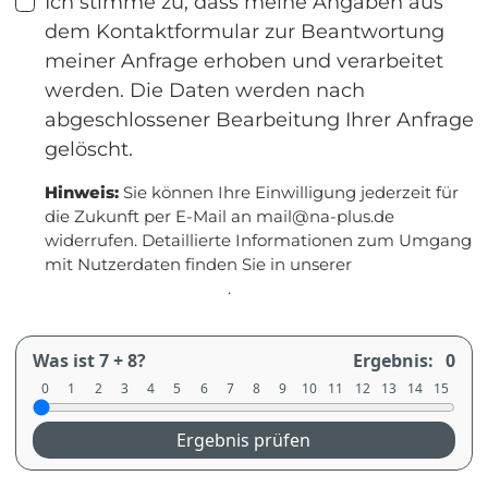
Ich stimme zu, dass meine Angaben aus
dem Kontaktformular zur Beantwortung
meiner Anfrage erhoben und verarbeitet
werden. Die Daten werden nach
abgeschlossener Bearbeitung Ihrer Anfrage
gelöscht.
Hinweis:
Sie können Ihre Einwilligung jederzeit für
die Zukunft per E-Mail an mail@na-plus.de
widerrufen. Detaillierte Informationen zum Umgang
mit Nutzerdaten finden Sie in unserer
Datenschutzerklärung
.
Was ist 7 + 8?
Ergebnis:
0
0
1
2
3
4
5
6
7
8
9
10
11
12
13
14
15
Ergebnis prüfen