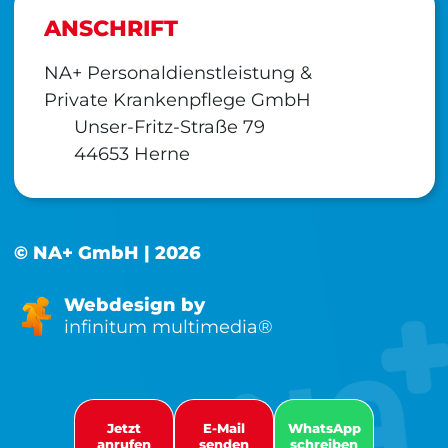
ANSCHRIFT
NA+ Personaldienstleistung &
Private Krankenpflege GmbH
Unser-Fritz-Straße 79
44653 Herne
© NA+ GmbH | 2026
Webdesign by
infinitum multimedia®
Jetzt
E-Mail
WhatsApp
anrufen
senden
schreiben